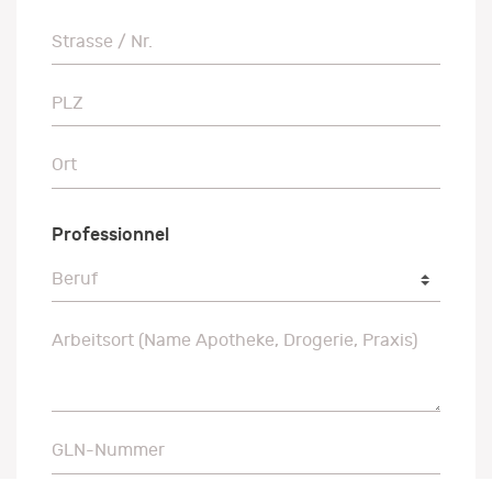
Strasse / Nr.
Strasse / Nr.
PLZ
PLZ
Ort
Ort
Professionnel
Beruf
Beruf
Arbeitsort (Name Apotheke, Drogerie, Praxis)
Arbeitsort (Name Apotheke, Drogerie, Praxis)
GLN-Nummer
GLN-Nummer
Mit der Angabe Ihrer GLN-Nummer werden Credits unserer